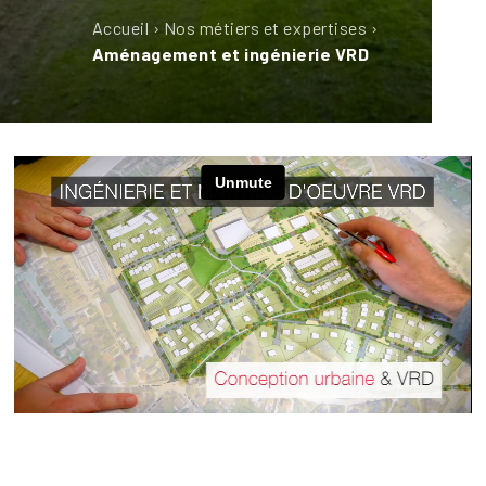
Accueil
›
Nos métiers et expertises
›
Aménagement et ingénierie VRD